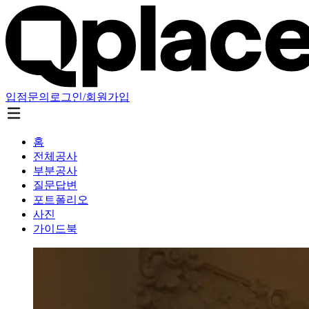
입점문의
로그인/회원가입
홈
전체공사
부분공사
질문답변
포트폴리오
사진
가이드북