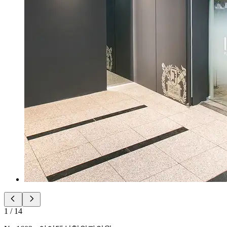
1
/
14