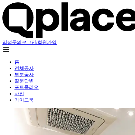
입점문의
로그인/회원가입
홈
전체공사
부분공사
질문답변
포트폴리오
사진
가이드북