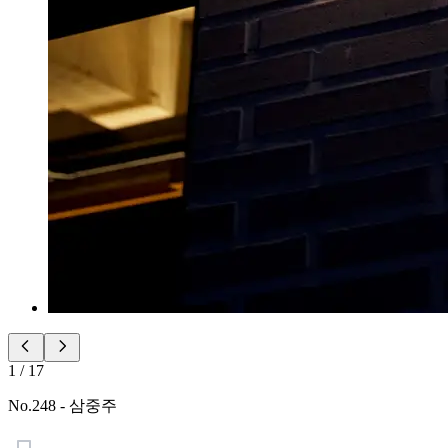
1
/
17
No.
248
-
삼중주