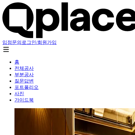
입점문의
로그인/회원가입
홈
전체공사
부분공사
질문답변
포트폴리오
사진
가이드북