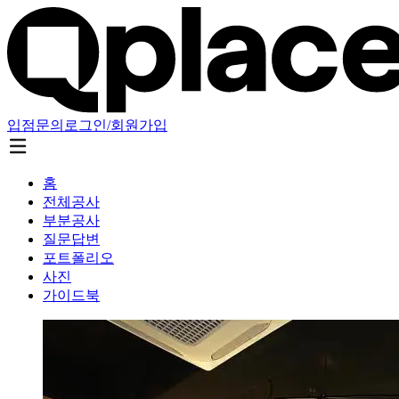
입점문의
로그인/회원가입
홈
전체공사
부분공사
질문답변
포트폴리오
사진
가이드북