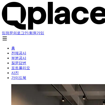
입점문의
로그인/회원가입
홈
전체공사
부분공사
질문답변
포트폴리오
사진
가이드북