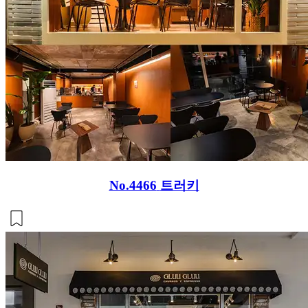
No.4466
트러키