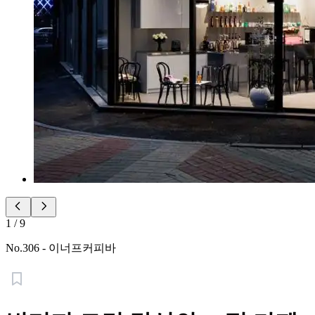
1
/
9
No.
306
-
이너프커피바