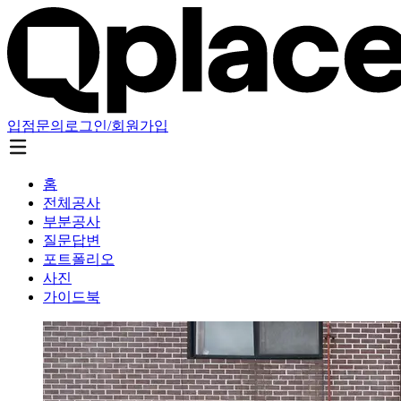
입점문의
로그인/회원가입
홈
전체공사
부분공사
질문답변
포트폴리오
사진
가이드북