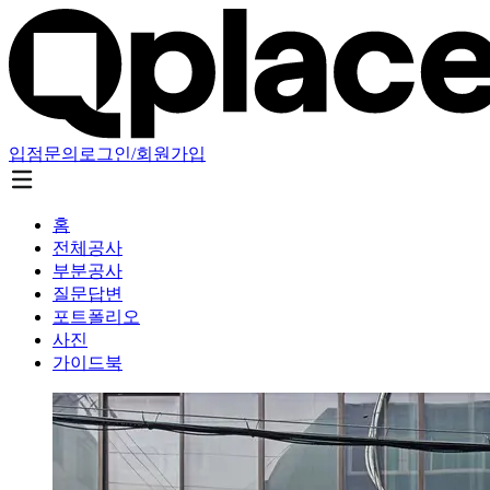
입점문의
로그인/회원가입
홈
전체공사
부분공사
질문답변
포트폴리오
사진
가이드북