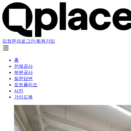
입점문의
로그인/회원가입
홈
전체공사
부분공사
질문답변
포트폴리오
사진
가이드북