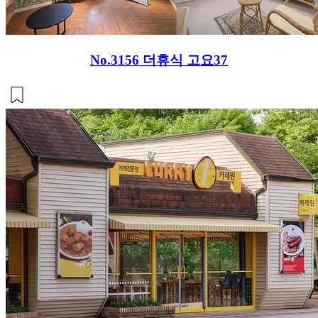
No.3156
더휴식 고요37