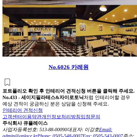
No.6026
카레원
포트폴리오 확인 후 인테리어 견적신청 버튼을 클릭해 주세요.
No.
433
-
세이지필라테스&자이로토닉
처럼 인테리어할 경우
예상 견적이 궁금하신 분은 상담을 신청해 주세요.
인테리어 견적신청
고객센터
이용약관
개인정보처리방침
입점문의
주식회사 큐플레이스
사업자등록번호: 513-88-00090
대표자: 이강호
Email:
admin@qplace.kr
Phone: 0505-548-0007
Fax: 0505-543-0007
주소: