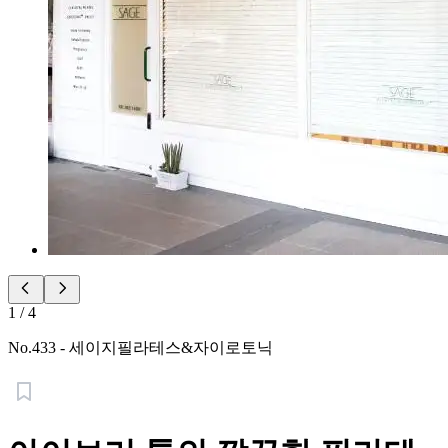
1
/
4
No.
433
-
세이지필라테스&자이로토닉