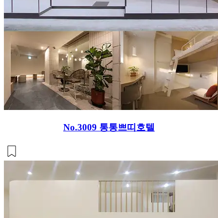
No.3009
통통쁘띠호텔