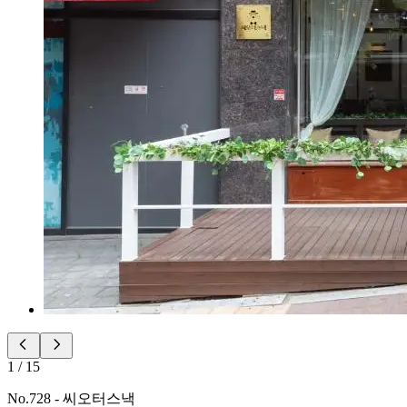
1
/
15
No.
728
-
씨오터스낵