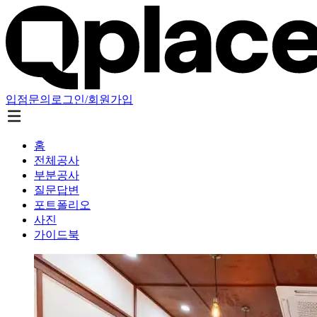
입점문의
로그인/회원가입
홈
전체공사
부분공사
질문답변
포트폴리오
사진
가이드북