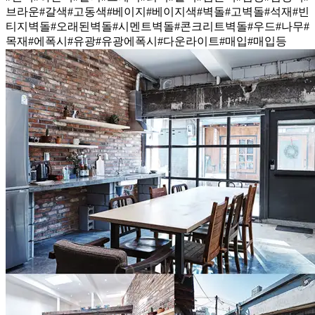
브라운
#갈색
#고동색
#베이지
#베이지색
#벽돌
#고벽돌
#석재
#빈
티지벽돌
#오래된벽돌
#시멘트벽돌
#콘크리트벽돌
#우드
#나무
#
목재
#에폭시
#유광
#유광에폭시
#다운라이트
#매입
#매입등