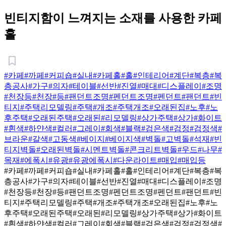
빈티지함이 느껴지는 소재를 사용한 카페
홀
#카페
#까페
#커피숍
#실내
#카페홀
#홀
#인테리어
#계단
#복층
#복
층공사
#가구
#의자
#테이블
#선반
#진열
#매대
#디스플레이
#조명
#천장등
#천장
#등
#팬던트조명
#펜던트조명
#펜던트
#팬던트
#빈
티지
#주택리모델링
#주택
#개조
#주택개조
#오래된집
#노후
#노
후주택
#오래된주택
#오래된
#리모델링
#상가주택
#상가
#화이트
#흰색
#하얀색
#컬러
#그레이
#회색
#블랙
#검은색
#검정
#검정색
#
브라운
#갈색
#고동색
#베이지
#베이지색
#벽돌
#고벽돌
#석재
#빈
티지벽돌
#오래된벽돌
#시멘트벽돌
#콘크리트벽돌
#우드
#나무
#
목재
#에폭시
#유광
#유광에폭시
#다운라이트
#매입
#매입등
#카페
#까페
#커피숍
#실내
#카페홀
#홀
#인테리어
#계단
#복층
#복
층공사
#가구
#의자
#테이블
#선반
#진열
#매대
#디스플레이
#조명
#천장등
#천장
#등
#팬던트조명
#펜던트조명
#펜던트
#팬던트
#빈
티지
#주택리모델링
#주택
#개조
#주택개조
#오래된집
#노후
#노
후주택
#오래된주택
#오래된
#리모델링
#상가주택
#상가
#화이트
#흰색
#하얀색
#컬러
#그레이
#회색
#블랙
#검은색
#검정
#검정색
#