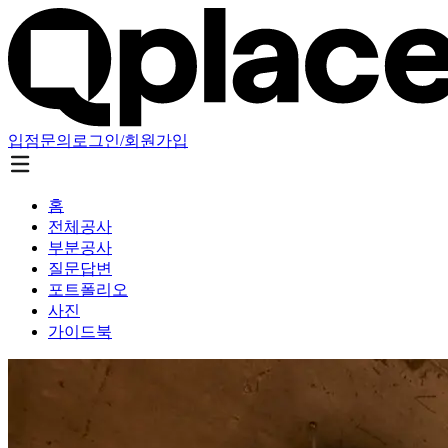
입점문의
로그인/회원가입
홈
전체공사
부분공사
질문답변
포트폴리오
사진
가이드북