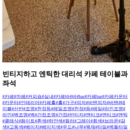
빈티지하고 엔틱한 대리석 카페 테이블과
좌석
#카페
#까페
#커피숍
#실내
#카페바
#바
#bar
#카페bar
#카페카운터
#카운터
#인테리어
#카페홀
#홀
#가구
#의자
#바텐의자
#바텐
#테
이블
#선반
#조명
#천장등
#레일조명
#천장
#등
#레일
#라인조명
#
라인
#벽조명
#벽
#간접조명
#간접
#빈티지
#앤티크
#엔티크
#앤틱
#클래식
#화이트
#흰색
#하얀색
#컬러
#그레이
#회색
#브라운
#갈
색
#고동색
#베이지
#베이지색
#우드
#나무
#목재
#타일
#벽돌타일