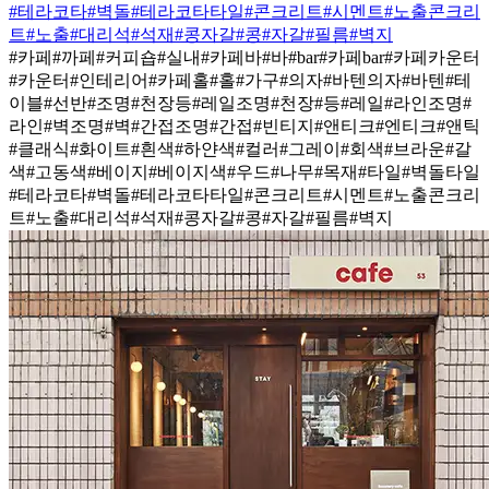
#테라코타
#벽돌
#테라코타타일
#콘크리트
#시멘트
#노출콘크리
트
#노출
#대리석
#석재
#콩자갈
#콩
#자갈
#필름
#벽지
#카페
#까페
#커피숍
#실내
#카페바
#바
#bar
#카페bar
#카페카운터
#카운터
#인테리어
#카페홀
#홀
#가구
#의자
#바텐의자
#바텐
#테
이블
#선반
#조명
#천장등
#레일조명
#천장
#등
#레일
#라인조명
#
라인
#벽조명
#벽
#간접조명
#간접
#빈티지
#앤티크
#엔티크
#앤틱
#클래식
#화이트
#흰색
#하얀색
#컬러
#그레이
#회색
#브라운
#갈
색
#고동색
#베이지
#베이지색
#우드
#나무
#목재
#타일
#벽돌타일
#테라코타
#벽돌
#테라코타타일
#콘크리트
#시멘트
#노출콘크리
트
#노출
#대리석
#석재
#콩자갈
#콩
#자갈
#필름
#벽지