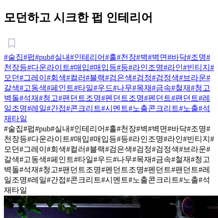
모던하고 시크한 펍 인테리어
#술집
#펍
#pub
#실내
#인테리어
#홀
#천장
#벽
#벽면
#바닥
#조명
#
천장등
#다운라이트
#매입
#매입등
#등
#라인조명
#라인
#빈티지
#
모던
#그레이
#회색
#컬러
#블랙
#검은색
#검정
#검정색
#브라운
#
갈색
#고동색
#페인트
#타일
#우드
#나무
#목재
#금속
#철재
#청고
벽돌
#석재
#청고
#팬던트조명
#펜던트조명
#펜던트
#팬던트
#레
일조명
#레일
#간접
#콘크리트
#시멘트
#노출콘크리트
#노출
#석
재타일
#술집
#펍
#pub
#실내
#인테리어
#홀
#천장
#벽
#벽면
#바닥
#조명
#
천장등
#다운라이트
#매입
#매입등
#등
#라인조명
#라인
#빈티지
#
모던
#그레이
#회색
#컬러
#블랙
#검은색
#검정
#검정색
#브라운
#
갈색
#고동색
#페인트
#타일
#우드
#나무
#목재
#금속
#철재
#청고
벽돌
#석재
#청고
#팬던트조명
#펜던트조명
#펜던트
#팬던트
#레
일조명
#레일
#간접
#콘크리트
#시멘트
#노출콘크리트
#노출
#석
재타일