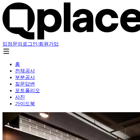
입점문의
로그인/회원가입
홈
전체공사
부분공사
질문답변
포트폴리오
사진
가이드북