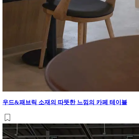
우드&패브릭 소재의 따뜻한 느낌의 카페 테이블