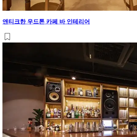
앤티크한 우드톤 카페 바 인테리어