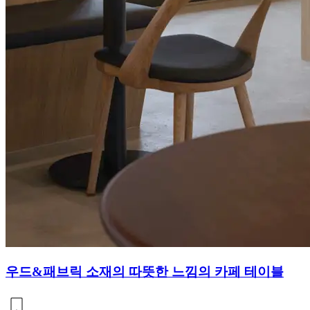
우드&패브릭 소재의 따뜻한 느낌의 카페 테이블