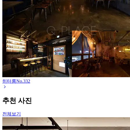
히터룸
No.
332
추천 사진
전체보기