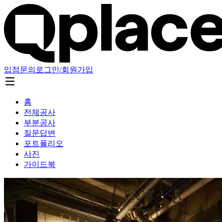
입점문의
로그인/회원가입
홈
전체공사
부분공사
질문답변
포트폴리오
사진
가이드북