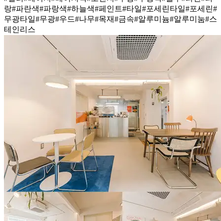
랑
#파란색
#파랑색
#하늘색
#페인트
#타일
#포세린타일
#포세린
#
무광타일
#무광
#우드
#나무
#목재
#금속
#알루미늄
#알루미눔
#스
테인리스