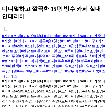
미니멀하고 깔끔한 15평 빙수 카페 실내
인테리어
#카페
#까페
#커피숍
#실내
#카페바
#바
#bar
#카페bar
#카페카운터
#카운터
#인테리어
#카페홀
#홀
#천장
#벽
#벽면
#바닥
#가구
#의자
#테이블
#선반
#스탠딩선반
#스탠딩
#조명
#천장등
#팬던트조명
#
펜던트조명
#펜던트
#팬던트
#레일조명
#등
#레일
#간접조명
#간
접
#캐주얼
#케주얼
#캐쥬얼
#케쥬얼
#모던
#화이트
#흰색
#하얀색
#컬러
#베이지
#베이지색
#오렌지
#주황
#주황색
#블루
#파란
#파
랑
#파란색
#파랑색
#하늘색
#페인트
#타일
#포세린타일
#포세린
#
무광타일
#무광
#우드
#나무
#목재
#금속
#알루미늄
#알루미눔
#스
테인리스
#카페
#까페
#커피숍
#실내
#카페바
#바
#bar
#카페bar
#카페카운터
#카운터
#인테리어
#카페홀
#홀
#천장
#벽
#벽면
#바닥
#가구
#의자
#테이블
#선반
#스탠딩선반
#스탠딩
#조명
#천장등
#팬던트조명
#
펜던트조명
#펜던트
#팬던트
#레일조명
#등
#레일
#간접조명
#간
접
#캐주얼
#케주얼
#캐쥬얼
#케쥬얼
#모던
#화이트
#흰색
#하얀색
#컬러
#베이지
#베이지색
#오렌지
#주황
#주황색
#블루
#파란
#파