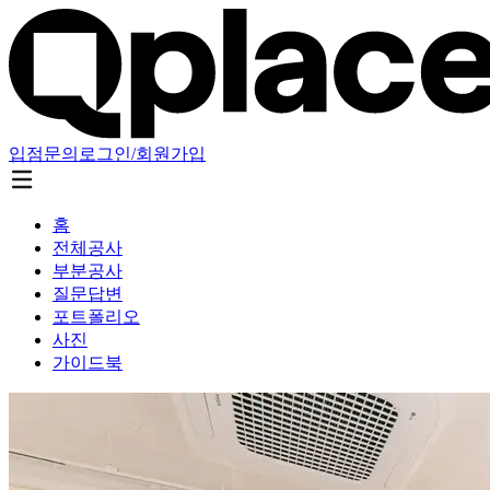
입점문의
로그인/회원가입
홈
전체공사
부분공사
질문답변
포트폴리오
사진
가이드북