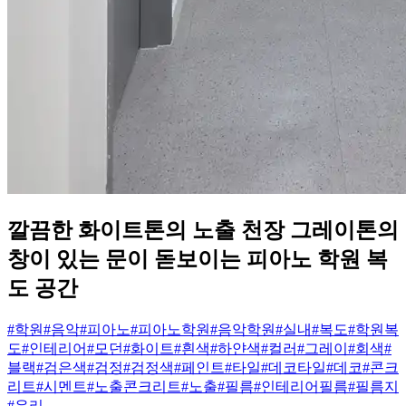
깔끔한 화이트톤의 노출 천장 그레이톤의
창이 있는 문이 돋보이는 피아노 학원 복
도 공간
#학원
#음악
#피아노
#피아노학원
#음악학원
#실내
#복도
#학원복
도
#인테리어
#모던
#화이트
#흰색
#하얀색
#컬러
#그레이
#회색
#
블랙
#검은색
#검정
#검정색
#페인트
#타일
#데코타일
#데코
#콘크
리트
#시멘트
#노출콘크리트
#노출
#필름
#인테리어필름
#필름지
#유리