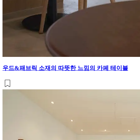
우드&패브릭 소재의 따뜻한 느낌의 카페 테이블