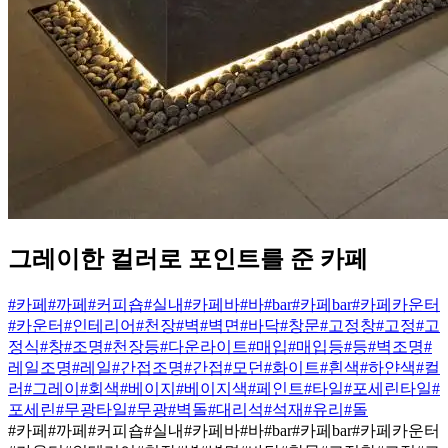
그레이한 컬러로 포인트를 준 카페
#카페
#까페
#커피숍
#실내
#카페바
#바
#bar
#카페bar
#카페카운터
#카운터
#인테리어
#천장
#벽
#벽면
#바닥
#창문
#고정창
#고정
#고
정식
#창
#조명
#천장등
#다운라이트
#매입
#매입등
#등
#벽조명
#
레일조명
#레일
#간접조명
#간접
#모던
#화이트
#흰색
#하얀색
#컬
러
#그레이
#회색
#베이지
#베이지색
#페인트
#타일
#포세린타일
#
포세린
#무광타일
#무광
#벽돌
#대리석
#석재
#유리
#돌
#카페
#까페
#커피숍
#실내
#카페바
#바
#bar
#카페bar
#카페카운터