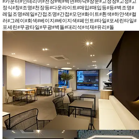
#카운터
#인테리어
#천장
#벽
#벽면
#바닥
#창문
#고정창
#고정
#고
정식
#창
#조명
#천장등
#다운라이트
#매입
#매입등
#등
#벽조명
#
레일조명
#레일
#간접조명
#간접
#모던
#화이트
#흰색
#하얀색
#컬
러
#그레이
#회색
#베이지
#베이지색
#페인트
#타일
#포세린타일
#
포세린
#무광타일
#무광
#벽돌
#대리석
#석재
#유리
#돌