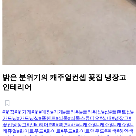
밝은 분위기의 캐주얼컨셉 꽃집 냉장고
인테리어
#꽃집
#꽃가게
#꽃
#매장
#가게
#플라워
#플라워샵
#샵
#플랜트샵
#
가드닝
#가드닝샵
#플랜트
#식물
#식물스튜디오
#실내
#냉장고
#
꽃집냉장고
#인테리어
#벽
#벽면
#바닥
#캐주얼
#케주얼
#캐쥬얼
#
케쥬얼
#화이트우드
#화이트
#우드
#화이트앤우드
#흰색
#하얀색