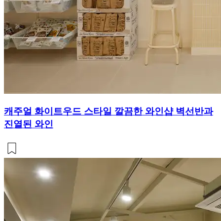
캐주얼 화이트우드 스타일 깔끔한 와인샵 벽선반과
진열된 와인