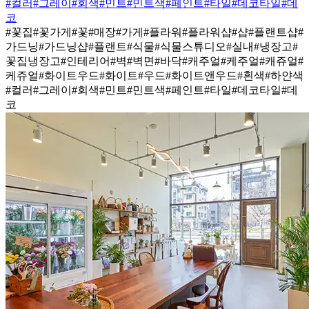
#컬러
#그레이
#회색
#민트
#민트색
#페인트
#타일
#데코타일
#데
코
#꽃집
#꽃가게
#꽃
#매장
#가게
#플라워
#플라워샵
#샵
#플랜트샵
#
가드닝
#가드닝샵
#플랜트
#식물
#식물스튜디오
#실내
#냉장고
#
꽃집냉장고
#인테리어
#벽
#벽면
#바닥
#캐주얼
#케주얼
#캐쥬얼
#
케쥬얼
#화이트우드
#화이트
#우드
#화이트앤우드
#흰색
#하얀색
#컬러
#그레이
#회색
#민트
#민트색
#페인트
#타일
#데코타일
#데
코