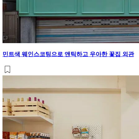
민트색 웨인스코팅으로 앤틱하고 우아한 꽃집 외관