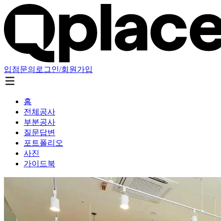
입점문의
로그인/회원가입
홈
전체공사
부분공사
질문답변
포트폴리오
사진
가이드북