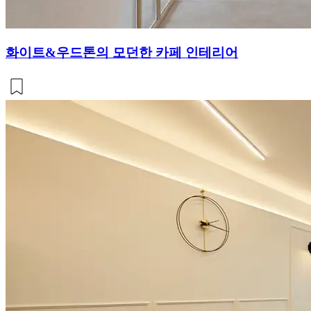
화이트&우드톤의 모던한 카페 인테리어