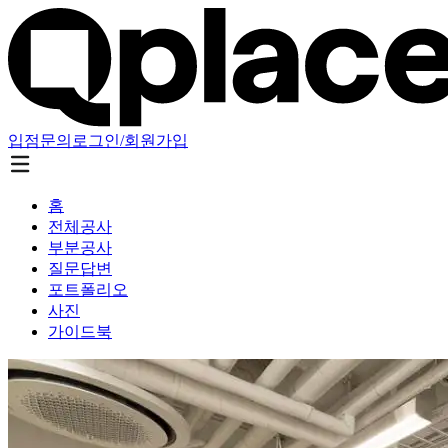
입점문의
로그인/회원가입
홈
전체공사
부분공사
질문답변
포트폴리오
사진
가이드북