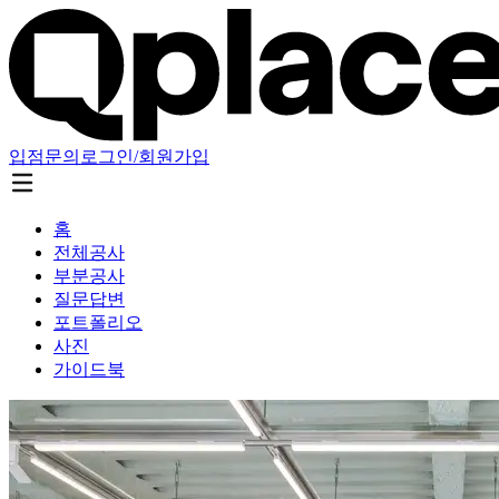
입점문의
로그인/회원가입
홈
전체공사
부분공사
질문답변
포트폴리오
사진
가이드북