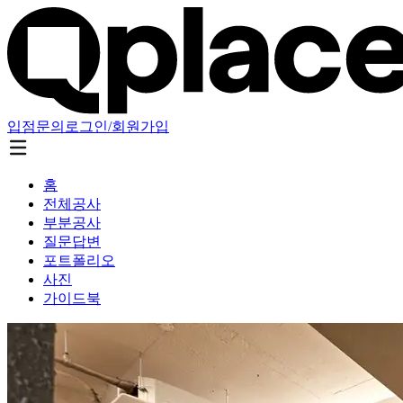
입점문의
로그인/회원가입
홈
전체공사
부분공사
질문답변
포트폴리오
사진
가이드북