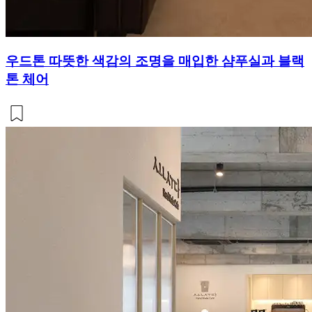
우드톤 따뜻한 색감의 조명을 매입한 샴푸실과 블랙
톤 체어