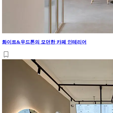
화이트&우드톤의 모던한 카페 인테리어