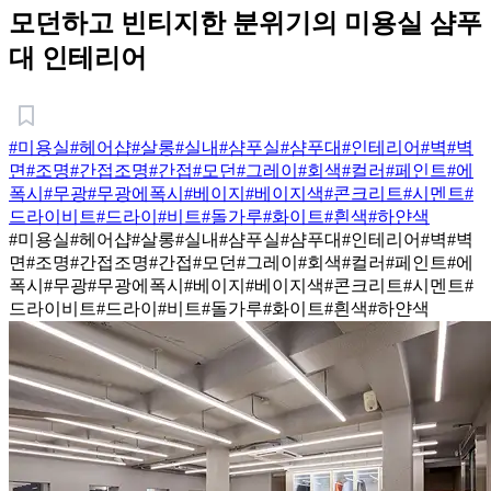
모던하고 빈티지한 분위기의 미용실 샴푸
대 인테리어
#미용실
#헤어샵
#살롱
#실내
#샴푸실
#샴푸대
#인테리어
#벽
#벽
면
#조명
#간접조명
#간접
#모던
#그레이
#회색
#컬러
#페인트
#에
폭시
#무광
#무광에폭시
#베이지
#베이지색
#콘크리트
#시멘트
#
드라이비트
#드라이
#비트
#돌가루
#화이트
#흰색
#하얀색
#미용실
#헤어샵
#살롱
#실내
#샴푸실
#샴푸대
#인테리어
#벽
#벽
면
#조명
#간접조명
#간접
#모던
#그레이
#회색
#컬러
#페인트
#에
폭시
#무광
#무광에폭시
#베이지
#베이지색
#콘크리트
#시멘트
#
드라이비트
#드라이
#비트
#돌가루
#화이트
#흰색
#하얀색