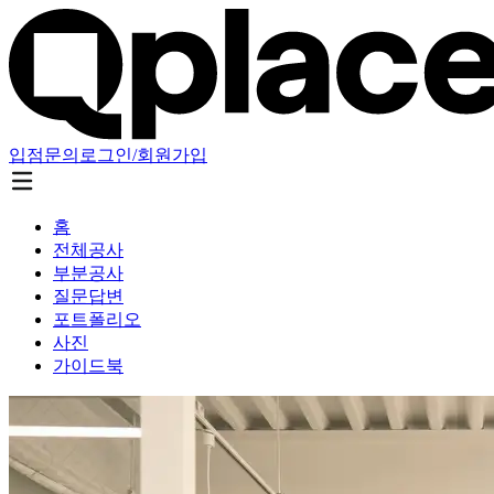
입점문의
로그인/회원가입
홈
전체공사
부분공사
질문답변
포트폴리오
사진
가이드북