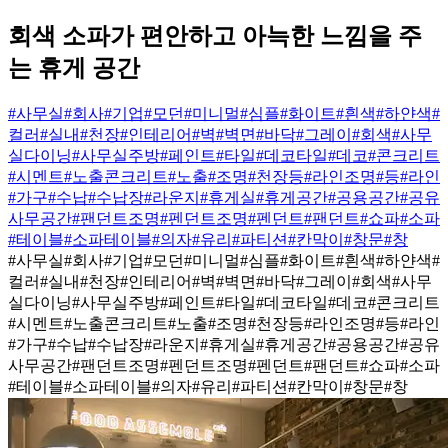
회색 소파가 편안하고 아늑한 느낌을 주
는 휴게 공간
#사무실
#회사
#기업
#모던
#미니멀
#심플
#화이트
#흰색
#하얀색
#
컬러
#실내
#천장
#인테리어
#벽
#벽면
#바닥
#그레이
#회색
#사무
실다이닝
#사무실주방
#페인트
#타일
#데코타일
#데코
#콘크리트
#시멘트
#노출콘크리트
#노출
#조명
#천장등
#라인조명
#등
#라인
#가구
#수납
#수납장
#라운지
#휴게실
#휴게공간
#공용공간
#공유
사무공간
#팬던트조명
#펜던트조명
#펜던트
#팬던트
#쇼파
#소파
#테이블
#소파테이블
#의자
#유리
#파티션
#칸막이
#창문
#창
#사무실
#회사
#기업
#모던
#미니멀
#심플
#화이트
#흰색
#하얀색
#
컬러
#실내
#천장
#인테리어
#벽
#벽면
#바닥
#그레이
#회색
#사무
실다이닝
#사무실주방
#페인트
#타일
#데코타일
#데코
#콘크리트
#시멘트
#노출콘크리트
#노출
#조명
#천장등
#라인조명
#등
#라인
#가구
#수납
#수납장
#라운지
#휴게실
#휴게공간
#공용공간
#공유
사무공간
#팬던트조명
#펜던트조명
#펜던트
#팬던트
#쇼파
#소파
#테이블
#소파테이블
#의자
#유리
#파티션
#칸막이
#창문
#창