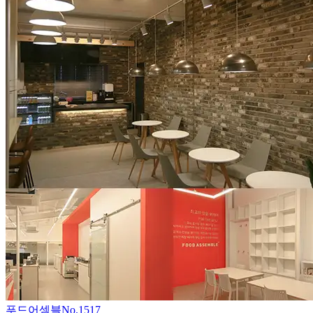
푸드어셈블
No.
1517