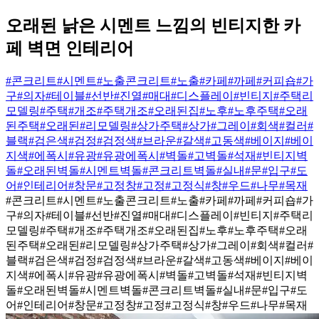
오래된 낡은 시멘트 느낌의 빈티지한 카
페 벽면 인테리어
#콘크리트
#시멘트
#노출콘크리트
#노출
#카페
#까페
#커피숍
#가
구
#의자
#테이블
#선반
#진열
#매대
#디스플레이
#빈티지
#주택리
모델링
#주택
#개조
#주택개조
#오래된집
#노후
#노후주택
#오래
된주택
#오래된
#리모델링
#상가주택
#상가
#그레이
#회색
#컬러
#
블랙
#검은색
#검정
#검정색
#브라운
#갈색
#고동색
#베이지
#베이
지색
#에폭시
#유광
#유광에폭시
#벽돌
#고벽돌
#석재
#빈티지벽
돌
#오래된벽돌
#시멘트벽돌
#콘크리트벽돌
#실내
#문
#입구
#도
어
#인테리어
#창문
#고정창
#고정
#고정식
#창
#우드
#나무
#목재
#콘크리트
#시멘트
#노출콘크리트
#노출
#카페
#까페
#커피숍
#가
구
#의자
#테이블
#선반
#진열
#매대
#디스플레이
#빈티지
#주택리
모델링
#주택
#개조
#주택개조
#오래된집
#노후
#노후주택
#오래
된주택
#오래된
#리모델링
#상가주택
#상가
#그레이
#회색
#컬러
#
블랙
#검은색
#검정
#검정색
#브라운
#갈색
#고동색
#베이지
#베이
지색
#에폭시
#유광
#유광에폭시
#벽돌
#고벽돌
#석재
#빈티지벽
돌
#오래된벽돌
#시멘트벽돌
#콘크리트벽돌
#실내
#문
#입구
#도
어
#인테리어
#창문
#고정창
#고정
#고정식
#창
#우드
#나무
#목재