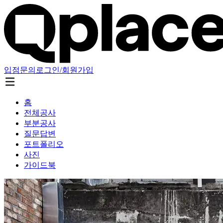
입점문의
로그인/회원가입
홈
전체공사
부분공사
질문답변
포트폴리오
사진
가이드북