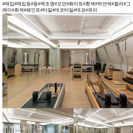
#매입
#매입등
#등
#벽조명
#모던
#화이트
#흰색
#하얀색
#컬러
#그
레이
#회색
#페인트
#타일
#데코타일
#데코
#유리