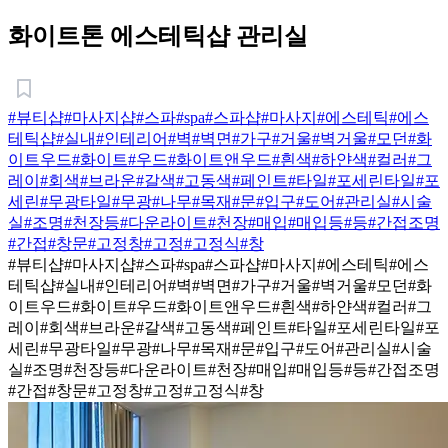
화이트톤 에스테틱샵 관리실
#뷰티샵
#마사지샵
#스파
#spa
#스파샵
#마사지
#에스테틱
#에스
테틱샵
#실내
#인테리어
#벽
#벽면
#가구
#거울
#벽거울
#모던
#화
이트우드
#화이트
#우드
#화이트앤우드
#흰색
#하얀색
#컬러
#그
레이
#회색
#브라운
#갈색
#고동색
#페인트
#타일
#포세린타일
#포
세린
#무광타일
#무광
#나무
#목재
#문
#입구
#도어
#관리실
#시술
실
#조명
#천장등
#다운라이트
#천장
#매입
#매입등
#등
#간접조명
#간접
#창문
#고정창
#고정
#고정식
#창
#뷰티샵
#마사지샵
#스파
#spa
#스파샵
#마사지
#에스테틱
#에스
테틱샵
#실내
#인테리어
#벽
#벽면
#가구
#거울
#벽거울
#모던
#화
이트우드
#화이트
#우드
#화이트앤우드
#흰색
#하얀색
#컬러
#그
레이
#회색
#브라운
#갈색
#고동색
#페인트
#타일
#포세린타일
#포
세린
#무광타일
#무광
#나무
#목재
#문
#입구
#도어
#관리실
#시술
실
#조명
#천장등
#다운라이트
#천장
#매입
#매입등
#등
#간접조명
#간접
#창문
#고정창
#고정
#고정식
#창