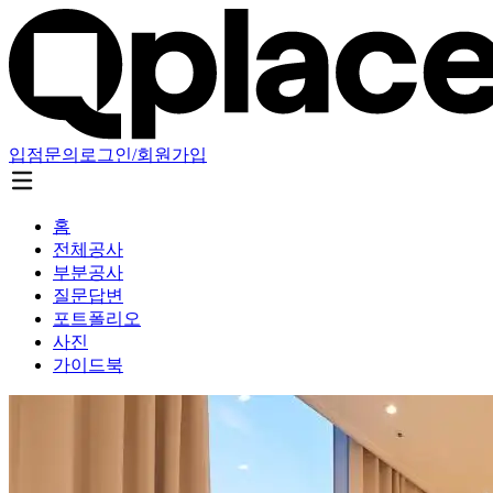
입점문의
로그인/회원가입
홈
전체공사
부분공사
질문답변
포트폴리오
사진
가이드북