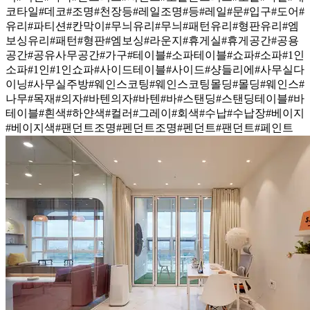
코타일
#데코
#조명
#천장등
#레일조명
#등
#레일
#문
#입구
#도어
#
유리
#파티션
#칸막이
#무늬유리
#무늬
#패턴유리
#형판유리
#엠
보싱유리
#패턴
#형판
#엠보싱
#라운지
#휴게실
#휴게공간
#공용
공간
#공유사무공간
#가구
#테이블
#소파테이블
#쇼파
#소파
#1인
소파
#1인
#1인쇼파
#사이드테이블
#사이드
#샹들리에
#사무실다
이닝
#사무실주방
#웨인스코팅
#웨인스코팅몰딩
#몰딩
#웨인스
#
나무
#목재
#의자
#바텐의자
#바텐
#바
#스탠딩
#스탠딩테이블
#바
테이블
#흰색
#하얀색
#컬러
#그레이
#회색
#수납
#수납장
#베이지
#베이지색
#팬던트조명
#펜던트조명
#펜던트
#팬던트
#페인트