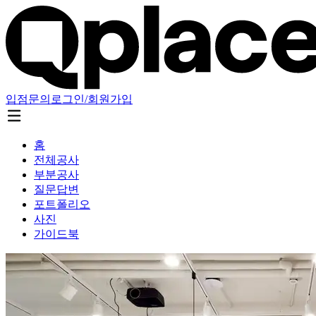
입점문의
로그인/회원가입
홈
전체공사
부분공사
질문답변
포트폴리오
사진
가이드북