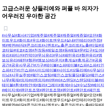
고급스러운 샹들리에와 퍼플 바 의자가
어우러진 우아한 공간
#사무실
#회사
#기업
#캐주얼
#케주얼
#캐쥬얼
#케쥬얼
#모던
#화
이트우드
#화이트
#우드
#화이트앤우드
#실내
#인테리어
#천장
#
벽
#벽면
#바닥
#콘크리트
#시멘트
#노출콘크리트
#노출
#타일
#데
코타일
#데코
#조명
#천장등
#레일조명
#등
#레일
#문
#입구
#도어
#
유리
#파티션
#칸막이
#무늬유리
#무늬
#패턴유리
#형판유리
#엠
보싱유리
#패턴
#형판
#엠보싱
#라운지
#휴게실
#휴게공간
#공용
공간
#공유사무공간
#가구
#테이블
#소파테이블
#쇼파
#소파
#1인
소파
#1인
#1인쇼파
#사이드테이블
#사이드
#샹들리에
#사무실다
이닝
#사무실주방
#웨인스코팅
#웨인스코팅몰딩
#몰딩
#웨인스
#
나무
#목재
#의자
#바텐의자
#바텐
#바
#스탠딩
#스탠딩테이블
#바
테이블
#흰색
#하얀색
#컬러
#그레이
#회색
#수납
#수납장
#베이지
#베이지색
#팬던트조명
#펜던트조명
#펜던트
#팬던트
#페인트
#사무실
#회사
#기업
#캐주얼
#케주얼
#캐쥬얼
#케쥬얼
#모던
#화
이트우드
#화이트
#우드
#화이트앤우드
#실내
#인테리어
#천장
#
벽
#벽면
#바닥
#콘크리트
#시멘트
#노출콘크리트
#노출
#타일
#데