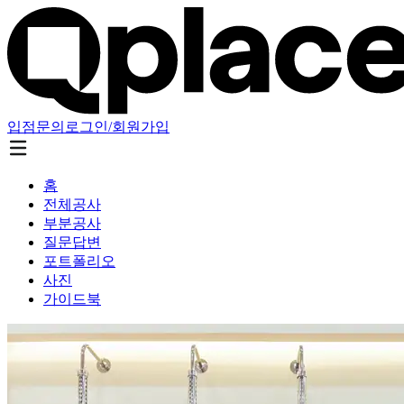
입점문의
로그인/회원가입
홈
전체공사
부분공사
질문답변
포트폴리오
사진
가이드북