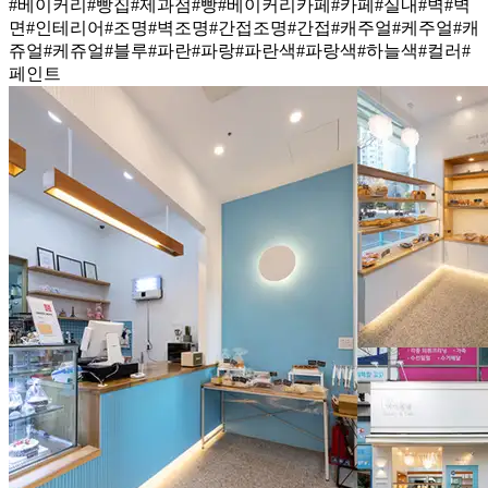
#베이커리
#빵집
#제과점
#빵
#베이커리카페
#카페
#실내
#벽
#벽
면
#인테리어
#조명
#벽조명
#간접조명
#간접
#캐주얼
#케주얼
#캐
쥬얼
#케쥬얼
#블루
#파란
#파랑
#파란색
#파랑색
#하늘색
#컬러
#
페인트