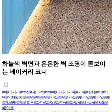
하늘색 벽면과 은은한 벽 조명이 돋보이
는 베이커리 코너
#베이커리
#빵집
#제과점
#빵
#베이커리카페
#카페
#실내
#벽
#벽
면
#인테리어
#조명
#벽조명
#간접조명
#간접
#캐주얼
#케주얼
#캐
쥬얼
#케쥬얼
#블루
#파란
#파랑
#파란색
#파랑색
#하늘색
#컬러
#
페인트